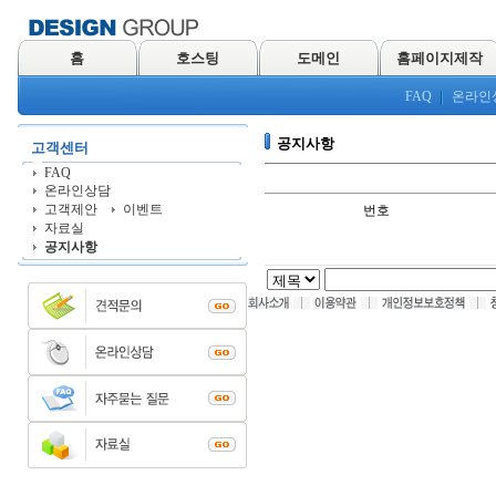
홈
호스팅
도메인
홈페이지제작
FAQ
온라인
공지사항
고객센터
FAQ
온라인상담
고객제안
이벤트
번호
자료실
공지사항